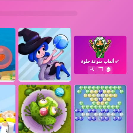
✅
ألعاب منوعة حلوة
🔍
🗂️
🏠