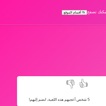
يمكنك تصفح
📂 أقسام الموقع
👎
👍
5 شخص أعجبهم هذه اللعبة، انضم إليهم!