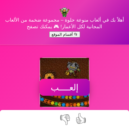
أهلاً بك في ألعاب منوعة حلوة – مجموعة ضخمة من الألعاب
المجانية لكل الأعمار! 🎮 يمكنك تصفح
📂 أقسام الموقع
إلعــــب
👎
👍