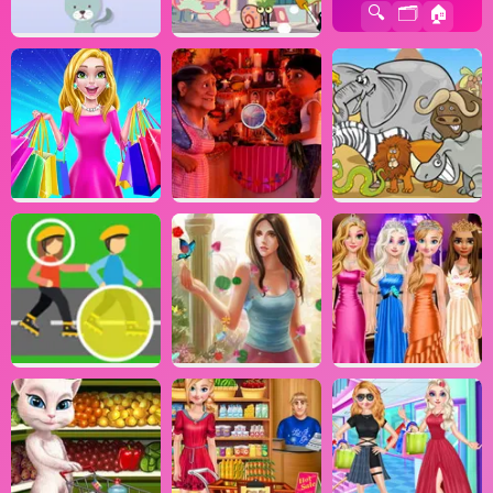
🔍
🗂️
🏠