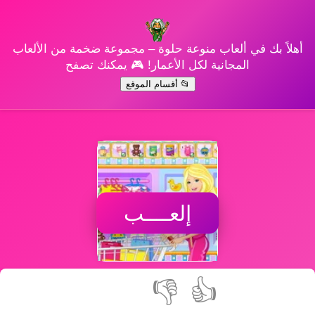
أهلاً بك في ألعاب منوعة حلوة – مجموعة ضخمة من الألعاب
المجانية لكل الأعمار! 🎮 يمكنك تصفح
📂 أقسام الموقع
إلعــــب
👎
👍