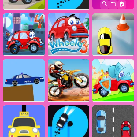
🔍
🗂️
🏠