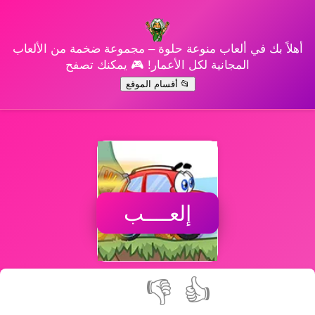
أهلاً بك في ألعاب منوعة حلوة – مجموعة ضخمة من الألعاب
المجانية لكل الأعمار! 🎮 يمكنك تصفح
📂 أقسام الموقع
إلعــــب
👎
👍