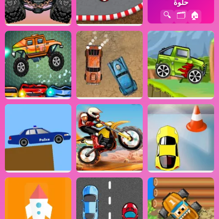
حلوة
🔍
🗂️
🏠