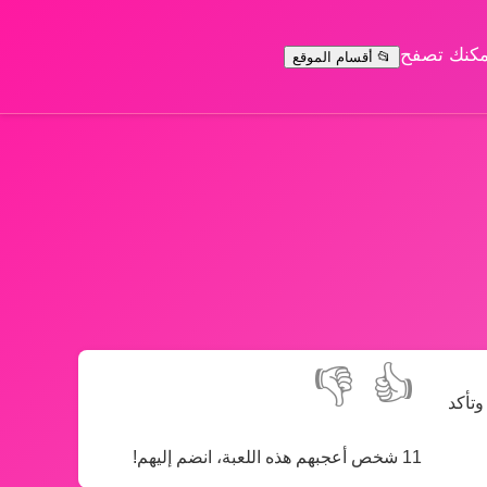
يمكنك تصفح
📂 أقسام الموقع
👎
👍
تأكد
11 شخص أعجبهم هذه اللعبة، انضم إليهم!