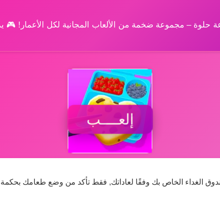
وعة حلوة – مجموعة ضخمة من الألعاب المجانية لكل الأعمار! 🎮 
إلعــــب
ق الغداء الخاص بك وفقًا لعاداتك, فقط تأكد من وضع طعامك بحكمة و