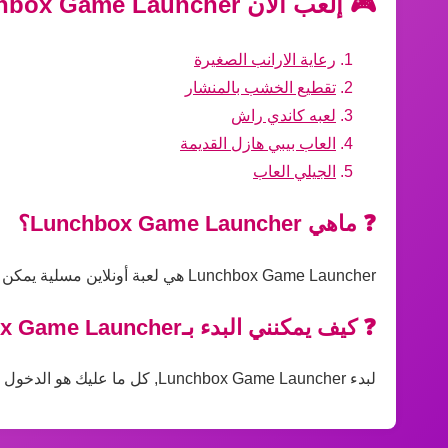
🎮 إلعب الآن Lunchbox Game Launcher واستمتع بأفضل الألعاب الأخرى!
رعاية الارانب الصغيرة
تقطيع الخشب بالمنشار
لعبه كاندي راش
العاب بيبي هازل القديمة
الجيلي العاب
❓ ماهي Lunchbox Game Launcher؟
Lunchbox Game Launcher هي لعبة أونلاين مسلية يمكن للجميع لعبها مباشرة عبر المتصفح بدون تحميل، مناسبة لجميع الأعمار ومستويات المهارة.
❓ كيف يمكنني البدء بـLunchbox Game Launcher؟
لبدء Lunchbox Game Launcher, كل ما عليك هو الدخول إلى اللعبة على الموقع والضغط على زر التشغيل، ثم اتباع التعليمات داخل اللعبة للبدء في اللعب فورًا.