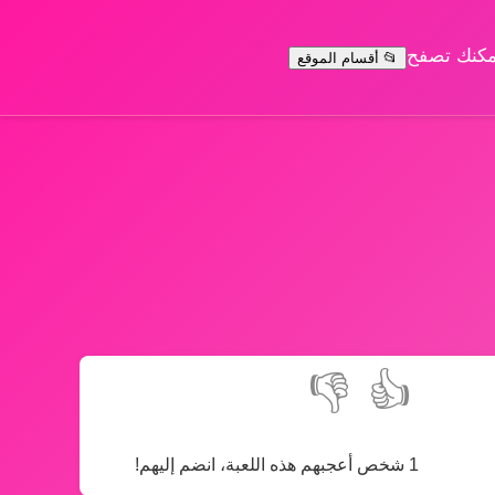
يمكنك تصفح
📂 أقسام الموقع
👎
👍
1 شخص أعجبهم هذه اللعبة، انضم إليهم!