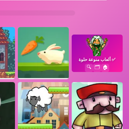
✅
ألعاب منوعة حلوة
🔍
🗂️
🏠