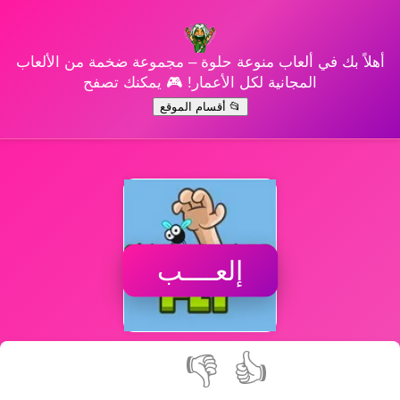
أهلاً بك في ألعاب منوعة حلوة – مجموعة ضخمة من الألعاب
المجانية لكل الأعمار! 🎮 يمكنك تصفح
📂 أقسام الموقع
إلعــــب
👎
👍