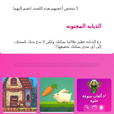
3 شخص أعجبهم هذه اللعبة، انضم إليهم!
الذبابه المجنونه
دع الذبابة تطير طالما يمكنك ولكن لا تدع يديك تلمسك,
إلى أي مدى يمكنك تحقيقها؟.
✅
ألعاب منوعة
حلوة
🔍
🗂️
🏠