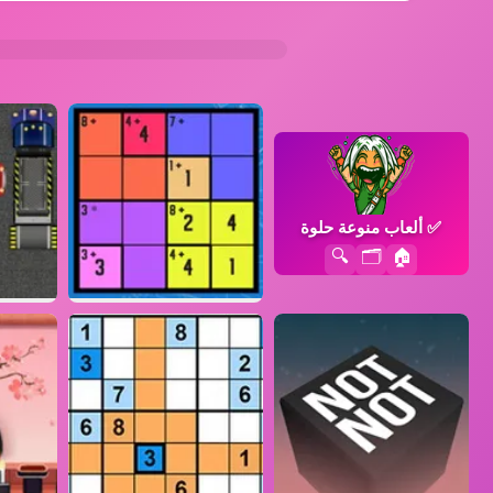
✅
ألعاب منوعة حلوة
🔍
🗂️
🏠