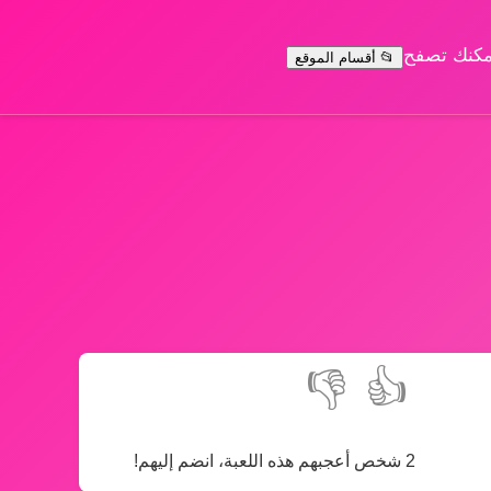
يمكنك تصفح
📂 أقسام الموقع
👎
👍
2 شخص أعجبهم هذه اللعبة، انضم إليهم!