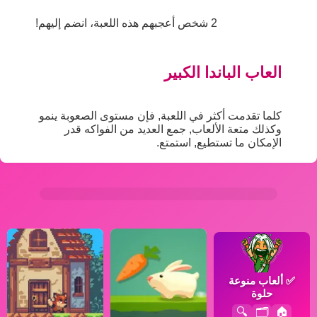
2 شخص أعجبهم هذه اللعبة، انضم إليهم!
العاب الباندا الكبير
كلما تقدمت أكثر في اللعبة, فإن مستوى الصعوبة ينمو
وكذلك متعة الألعاب, جمع العديد من الفواكه قدر
الإمكان ما تستطيع, استمتع.
✅
ألعاب منوعة
حلوة
🔍
🗂️
🏠