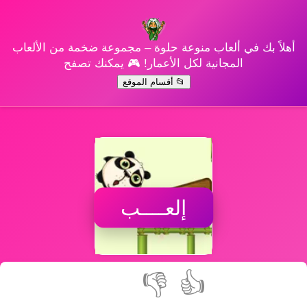
أهلاً بك في ألعاب منوعة حلوة – مجموعة ضخمة من الألعاب
المجانية لكل الأعمار! 🎮 يمكنك تصفح
📂 أقسام الموقع
إلعــــب
👎
👍