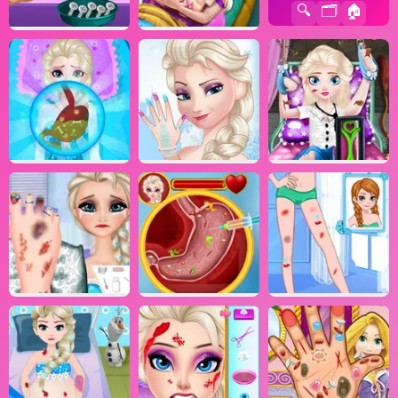
🔍
🗂️
🏠