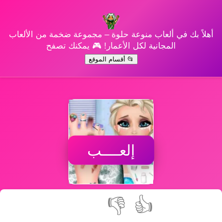
أهلاً بك في ألعاب منوعة حلوة – مجموعة ضخمة من الألعاب
المجانية لكل الأعمار! 🎮 يمكنك تصفح
📂 أقسام الموقع
إلعــــب
👎
👍