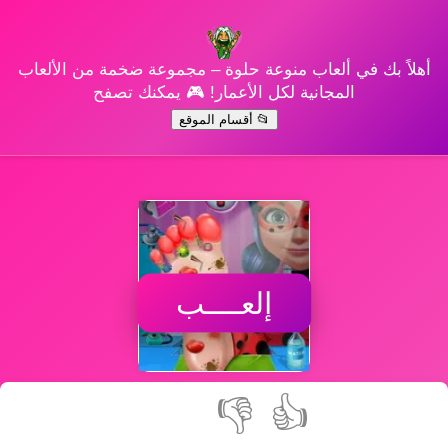
أهلاً بك في ألعاب منوعة حلوة – مجموعة ضخمة من الألعاب
المجانية لكل الأعمار! 🎮 يمكنك تصفح
📂 أقسام الموقع
إلعــــب
👎
👍