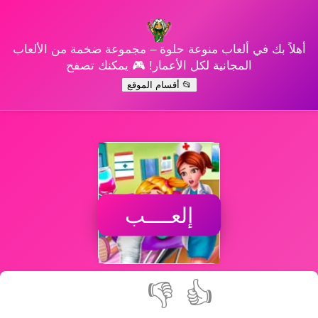
أهلاً بك في ألعاب منوعة حلوة – مجموعة ضخمة من الألعاب
المجانية لكل الأعمار! 🎮 يمكنك تصفح
📂 أقسام الموقع
إلعــــب
👎
👍