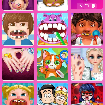
🔍
🗂️
🏠