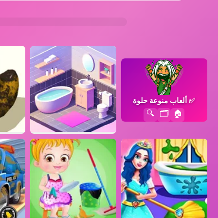
✅
ألعاب منوعة حلوة
🔍
🗂️
🏠