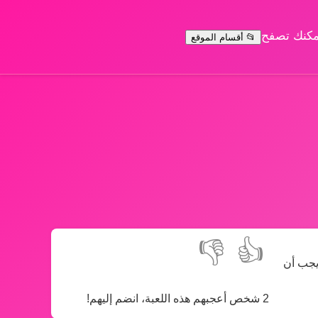
يمكنك تصفح
📂 أقسام الموقع
👎
👍
 يجب أن
2 شخص أعجبهم هذه اللعبة، انضم إليهم!