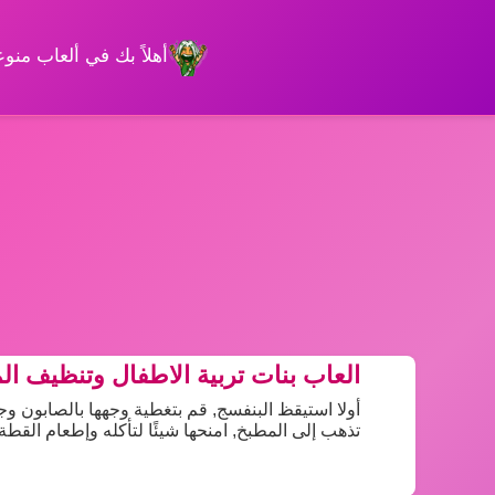
أهلاً بك في ألعاب من
العاب بنات تربية الاطفال وتنظيف ال
أولا استيقظ البنفسج, قم بتغطية وجهها بالصابون و
تذهب إلى المطبخ, امنحها شيئًا لتأكله وإطعام القط