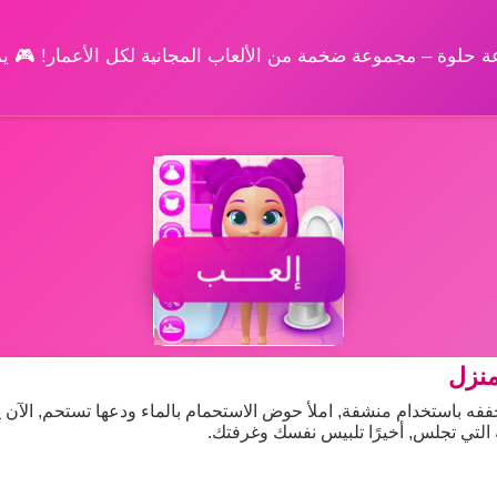
وعة حلوة – مجموعة ضخمة من الألعاب المجانية لكل الأعمار! 🎮 
إلعــــب
منزل
جففه باستخدام منشفة, املأ حوض الاستحمام بالماء ودعها تستحم, الآن
ة التي تجلس, أخيرًا تلبيس نفسك وغرفتك.