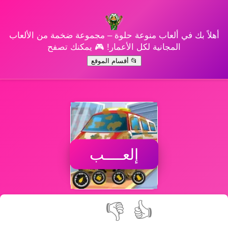
أهلاً بك في ألعاب منوعة حلوة – مجموعة ضخمة من الألعاب
المجانية لكل الأعمار! 🎮 يمكنك تصفح
📂 أقسام الموقع
إلعــــب
👎
👍