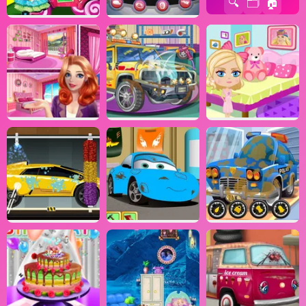
🔍
🗂️
🏠