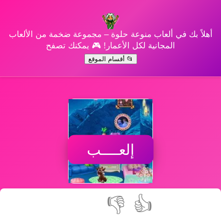
أهلاً بك في ألعاب منوعة حلوة – مجموعة ضخمة من الألعاب
المجانية لكل الأعمار! 🎮 يمكنك تصفح
📂 أقسام الموقع
إلعــــب
👎
👍