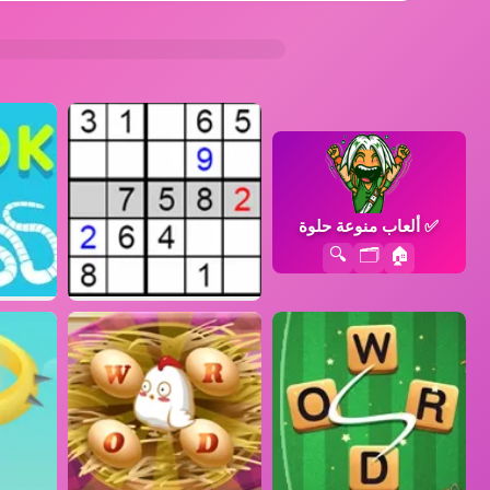
✅
ألعاب منوعة حلوة
🔍
🗂️
🏠