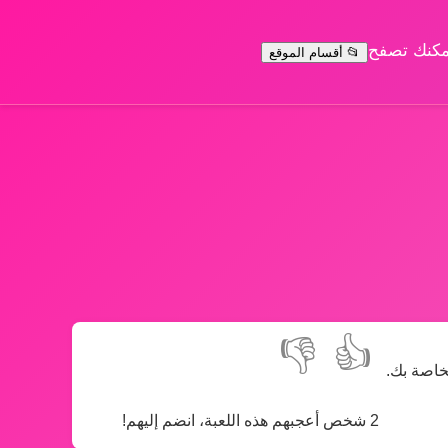
يمكنك تصفح
📂 أقسام الموقع
👎
👍
خاصة بك.
2 شخص أعجبهم هذه اللعبة، انضم إليهم!