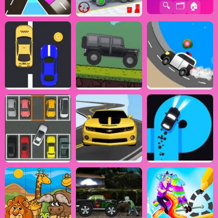
🔍
🗂️
🏠