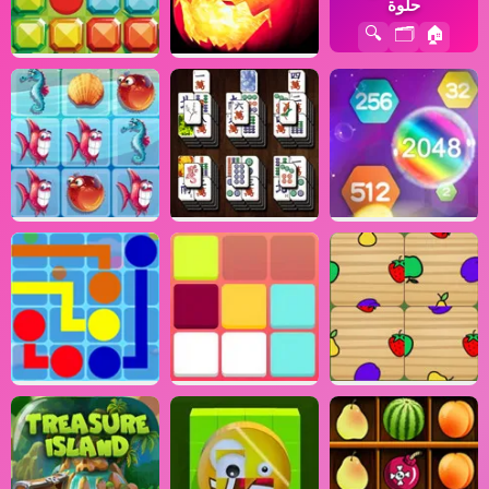
حلوة
🔍
🗂️
🏠