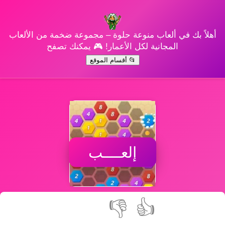
أهلاً بك في ألعاب منوعة حلوة – مجموعة ضخمة من الألعاب
المجانية لكل الأعمار! 🎮 يمكنك تصفح
📂 أقسام الموقع
إلعــــب
👎
👍