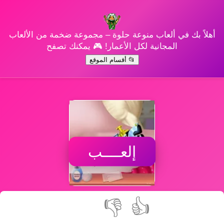
أهلاً بك في ألعاب منوعة حلوة – مجموعة ضخمة من الألعاب
المجانية لكل الأعمار! 🎮 يمكنك تصفح
📂 أقسام الموقع
إلعــــب
👎
👍