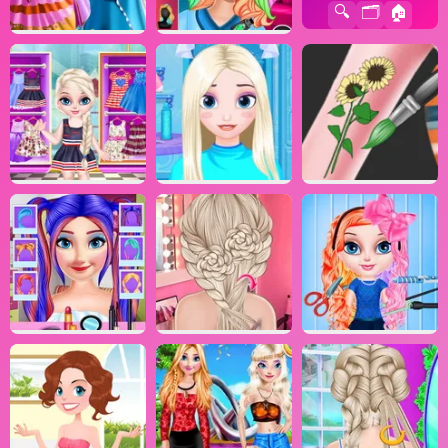
🔍
🗂️
🏠