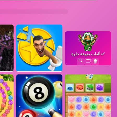
✅
ألعاب منوعة حلوة
🔍
🗂️
🏠