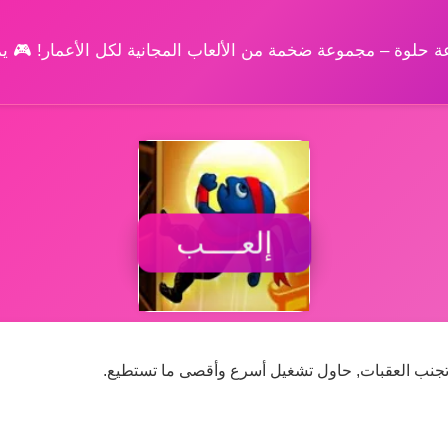
وعة حلوة – مجموعة ضخمة من الألعاب المجانية لكل الأعمار! 🎮 
إلعــــب
وتجنب العقبات, حاول تشغيل أسرع وأقصى ما تستطيع.