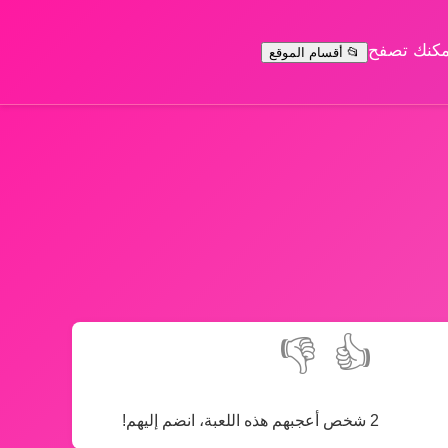
يمكنك تصفح
📂 أقسام الموقع
👎
👍
2 شخص أعجبهم هذه اللعبة، انضم إليهم!