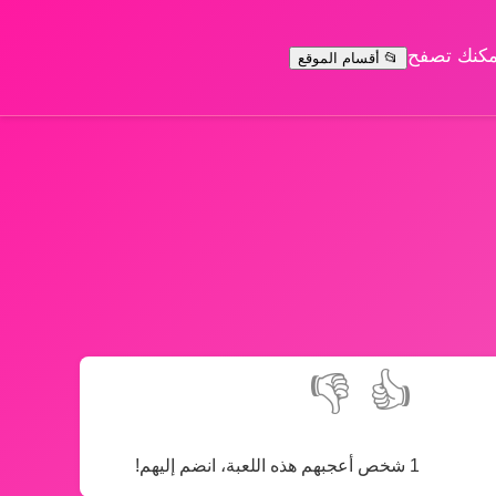
يمكنك تصفح
📂 أقسام الموقع
👎
👍
1 شخص أعجبهم هذه اللعبة، انضم إليهم!