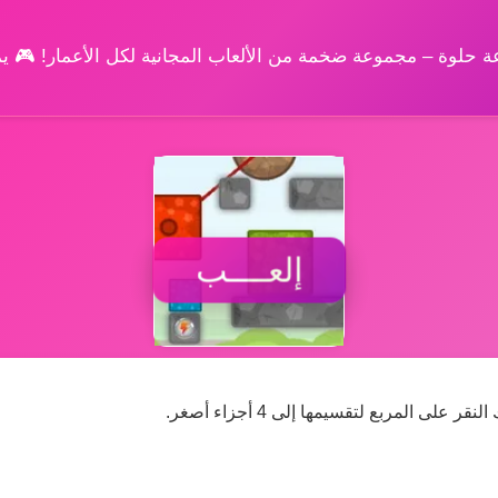
وعة حلوة – مجموعة ضخمة من الألعاب المجانية لكل الأعمار! 🎮 
إلعــــب
ى المربع لتقسيمها إلى 4 أجزاء أصغر.