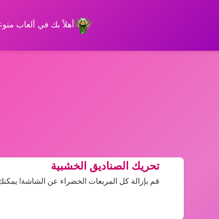
أهلاً بك في ألعاب من
تحريك الصناديق الخشبية
قم بإزالة كل المربعات الخضراء عن الشاشة! يمكنك النقر عل