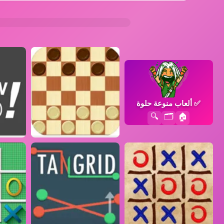
✅
ألعاب منوعة حلوة
🔍
🗂️
🏠