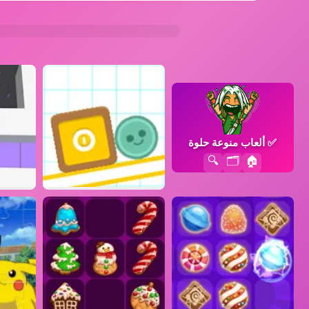
✅
ألعاب منوعة حلوة
🔍
🗂️
🏠