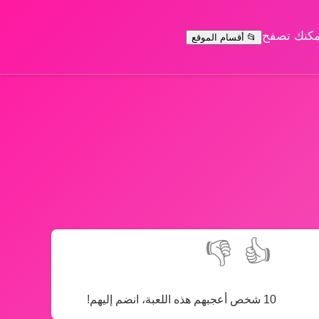
يمكنك تصفح
📂 أقسام الموقع
👎
👍
10 شخص أعجبهم هذه اللعبة، انضم إليهم!