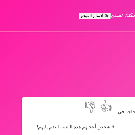
يمكنك تصفح
📂 أقسام الموقع
👎
👍
زجاجة في
6 شخص أعجبهم هذه اللعبة، انضم إليهم!