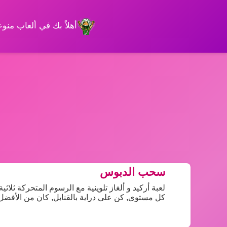
أهلاً بك في ألعاب من
سحب الدبوس
لعبة أركيد و ألغاز تلوينية مع الرسوم المتحركة ثلاثي
كل مستوى, كن على دراية بالقنابل, كان من الأفضل