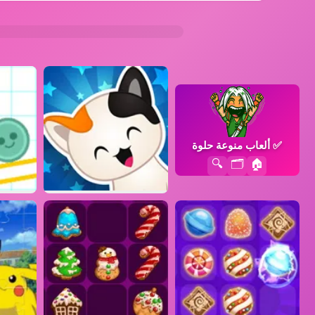
✅
ألعاب منوعة حلوة
🔍
🗂️
🏠