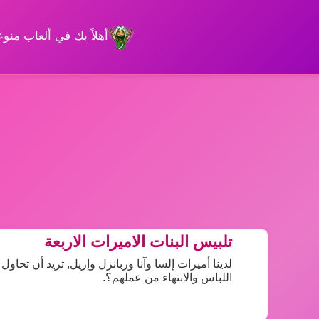
أهلاً بك في ألعاب من
تلبيس البنات الاميرات الاربعة
لدينا أميرات إلسا وآنا وربانزل وإريل, تريد أن تح
اللباس والانتهاء من عملهم؟.