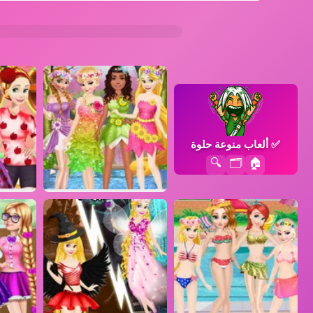
✅
ألعاب منوعة حلوة
🔍
🗂️
🏠