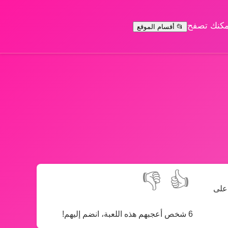
يمكنك تصفح
📂 أقسام الموقع
👎
👍
 على
6 شخص أعجبهم هذه اللعبة، انضم إليهم!