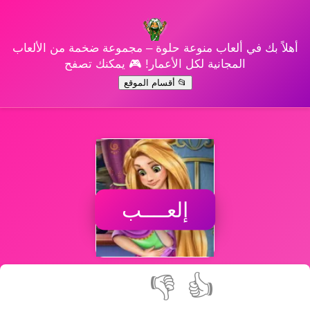
أهلاً بك في ألعاب منوعة حلوة – مجموعة ضخمة من الألعاب
المجانية لكل الأعمار! 🎮 يمكنك تصفح
📂 أقسام الموقع
إلعــــب
👎
👍