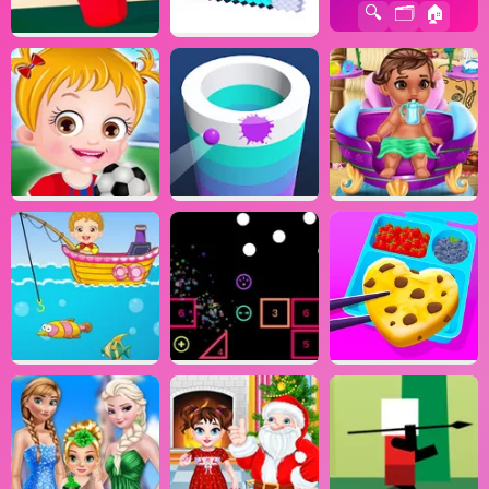
🔍
🗂️
🏠