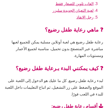
العاب تلوين للصغار فقط
لعبة الثعبان الجديدة سليزر
رجل الانقاذ
❓ ماهي رعاية طفل رضيع؟
رعاية طفل رضيع هي لعبة أونلاين مسلية يمكن للجميع لعبها
مباشرة عبر المتصفح بدون تحميل، مناسبة لجميع الأعمار
ومستويات المهارة.
❓ كيف يمكنني البدء بـرعاية طفل رضيع؟
لبدء رعاية طفل رضيع, كل ما عليك هو الدخول إلى اللعبة على
الموقع والضغط على زر التشغيل، ثم اتباع التعليمات داخل اللعبة
للبدء في اللعب فورًا.
🕹️ أقسام رعاية طفل رضيع: