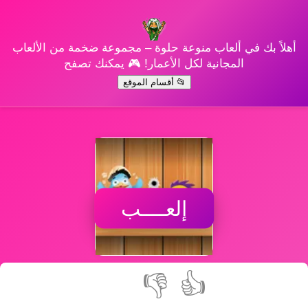
أهلاً بك في ألعاب منوعة حلوة – مجموعة ضخمة من الألعاب
المجانية لكل الأعمار! 🎮 يمكنك تصفح
📂 أقسام الموقع
إلعــــب
👎
👍