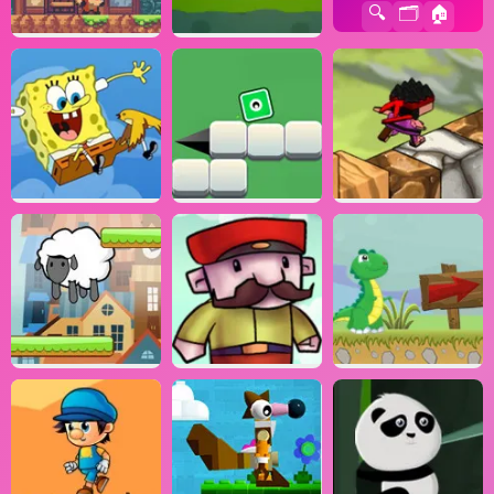
🔍
🗂️
🏠