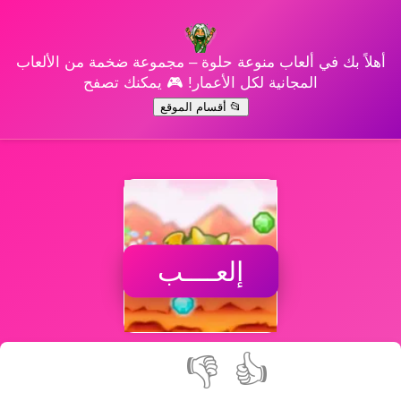
أهلاً بك في ألعاب منوعة حلوة – مجموعة ضخمة من الألعاب
المجانية لكل الأعمار! 🎮 يمكنك تصفح
📂 أقسام الموقع
إلعــــب
👎
👍