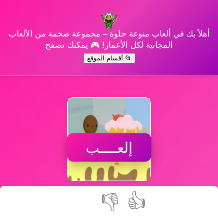
أهلاً بك في ألعاب منوعة حلوة – مجموعة ضخمة من الألعاب
المجانية لكل الأعمار! 🎮 يمكنك تصفح
📂 أقسام الموقع
إلعــــب
👎
👍