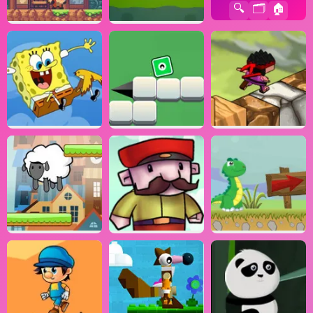
🔍
🗂️
🏠