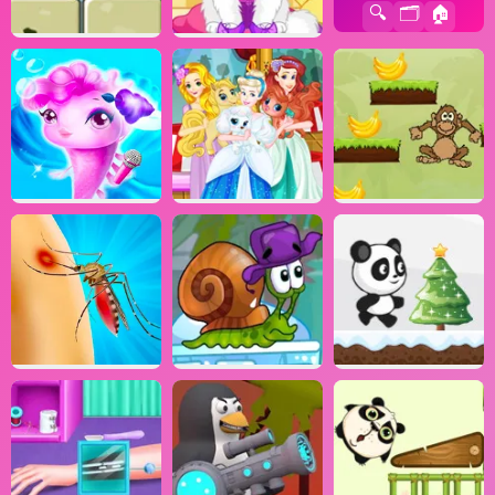
🔍
🗂️
🏠