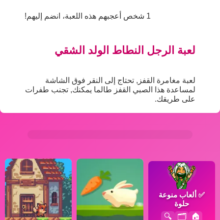
1 شخص أعجبهم هذه اللعبة، انضم إليهم!
لعبة الرجل النطاط الولد الشقي
لعبة مغامرة القفز, تحتاج إلى النقر فوق الشاشة
لمساعدة هذا الصبي القفز طالما يمكنك, تجنب طفرات
على طريقك.
✅
ألعاب منوعة
حلوة
🔍
🗂️
🏠