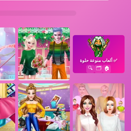
✅
ألعاب منوعة حلوة
🔍
🗂️
🏠