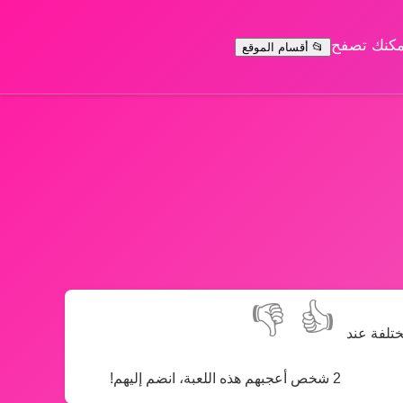
يمكنك تصفح
📂 أقسام الموقع
👎
👍
ختلفة عند
2 شخص أعجبهم هذه اللعبة، انضم إليهم!