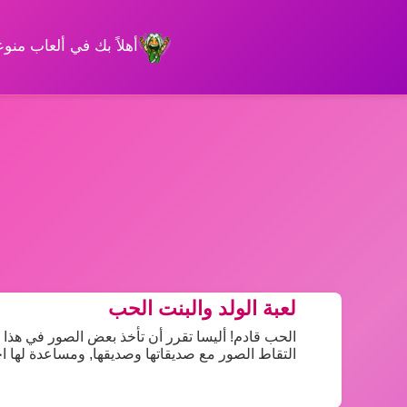
أهلاً بك في ألعاب من
لعبة الولد والبنت الحب
الحب قادم! أليسا تقرر أن تأخذ بعض الصور في هذا ا
التقاط الصور مع صديقاتها وصديقها, ومساعدة لها اخ