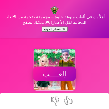
أهلاً بك في ألعاب منوعة حلوة – مجموعة ضخمة من الألعاب
المجانية لكل الأعمار! 🎮 يمكنك تصفح
📂 أقسام الموقع
إلعــــب
👎
👍