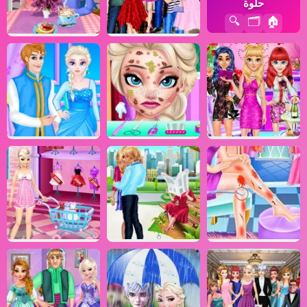
حلوة
🔍
🗂️
🏠