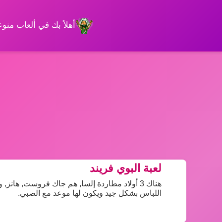
أهلاً بك في ألعاب من
لعبة البوي فريند
هناك 3 أولاد مطاردة إلسا, هم جاك فروست, هان
اللباس بشكل جيد ويكون لها موعد مع الصبي.