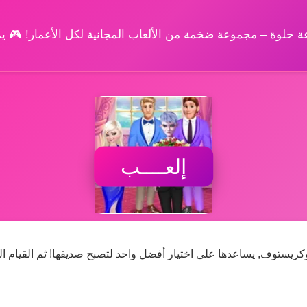
وعة حلوة – مجموعة ضخمة من الألعاب المجانية لكل الأعمار! 🎮 
إلعــــب
ز, وكريستوف, يساعدها على اختيار أفضل واحد لتصبح صديقها! ثم القيام ال