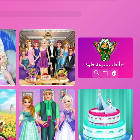
✅
ألعاب منوعة حلوة
🔍
🗂️
🏠