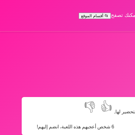
يمكنك تصفح
📂 أقسام الموقع
👎
👍
تحضير لها,
6 شخص أعجبهم هذه اللعبة، انضم إليهم!