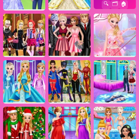
🔍
🗂️
🏠