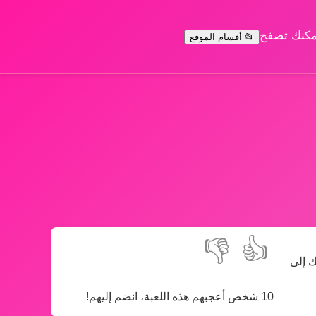
يمكنك تصفح
📂 أقسام الموقع
👎
👍
ك إلى
10 شخص أعجبهم هذه اللعبة، انضم إليهم!