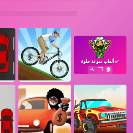
✅
ألعاب منوعة حلوة
🔍
🗂️
🏠