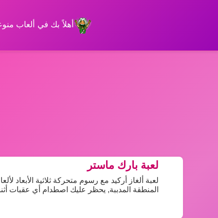
أهلاً بك في ألعاب من
لعبة بارك ماستر
لعبة ألغاز أركيد مع رسوم متحركة ثلاثية الأبعاد ل
المنطقة المدببة, يحظر عليك اصطدام أي عقبات أثناء 