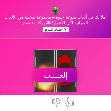
أهلاً بك في ألعاب منوعة حلوة – مجموعة ضخمة من الألعاب
المجانية لكل الأعمار! 🎮 يمكنك تصفح
📂 أقسام الموقع
إلعــــب
👎
👍