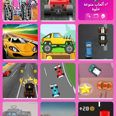
✅
ألعاب منوعة
حلوة
🔍
🗂️
🏠