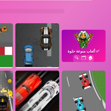
✅
ألعاب منوعة حلوة
🔍
🗂️
🏠