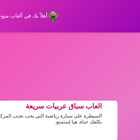
أهلاً بك في ألعاب من
العاب سباق عربيات سريعة
السيطرة على سيارة رياضية التي يجب تجنب المركب
يكلفك حياة, هيا إستمتع.