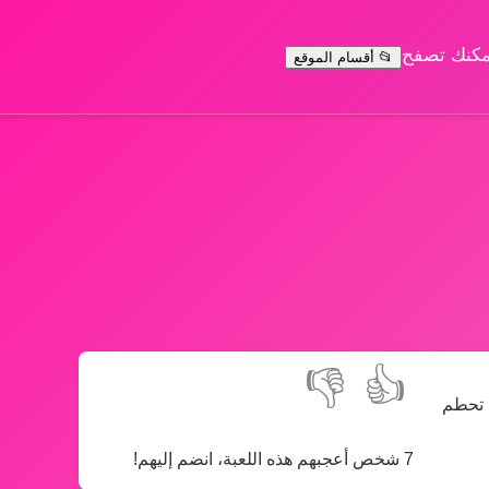
يمكنك تصفح
📂 أقسام الموقع
👎
👍
 تحطم
7 شخص أعجبهم هذه اللعبة، انضم إليهم!