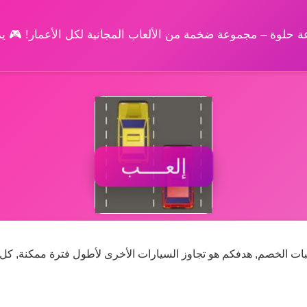
وعة حلوة – مجموعة ضخمة من الألعاب المجانية لكل الأعمار! 🎮 
إلعــــب
ات الخصم, هدفكم هو تجاوز السيارات الأخرى لأطول فترة ممكنة, كل