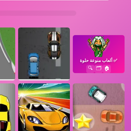
✅
ألعاب منوعة حلوة
🔍
🗂️
🏠