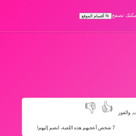
يمكنك تصفح
📂 أقسام الموقع
👎
👍
سيارات, والفوز
7 شخص أعجبهم هذه اللعبة، انضم إليهم!