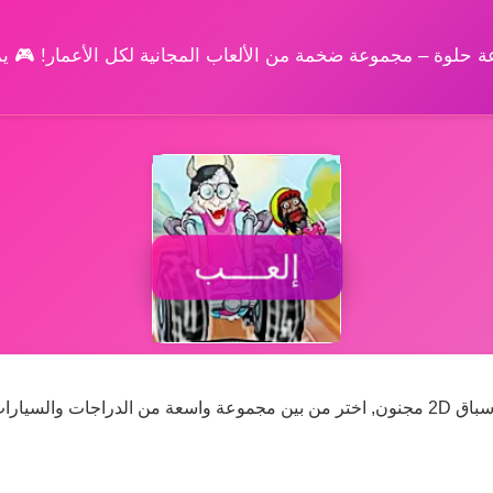
وعة حلوة – مجموعة ضخمة من الألعاب المجانية لكل الأعمار! 🎮 
إلعــــب
سباق ضد المعارضين جنون في سباق مجنون! لعبة سباق 2D مجنون, اختر من بين مجموعة واسعة من الدراجات وال