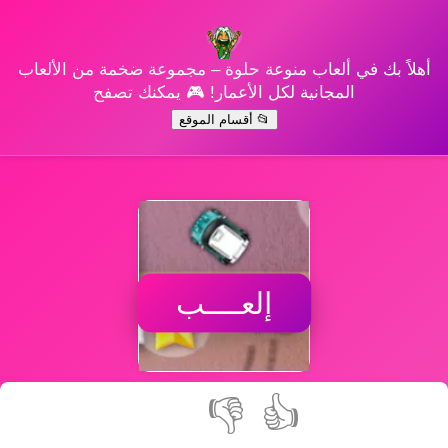
أهلاً بك في ألعاب منوعة حلوة – مجموعة ضخمة من الألعاب
المجانية لكل الأعمار! 🎮 يمكنك تصفح
📂 أقسام الموقع
إلعــــب
👎
👍