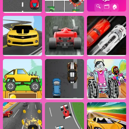
🔍
🗂️
🏠