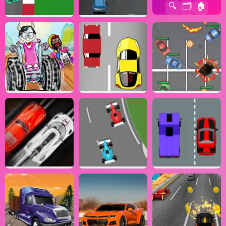
🔍
🗂️
🏠