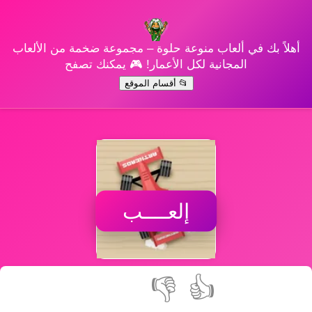
أهلاً بك في ألعاب منوعة حلوة – مجموعة ضخمة من الألعاب
المجانية لكل الأعمار! 🎮 يمكنك تصفح
📂 أقسام الموقع
إلعــــب
👎
👍