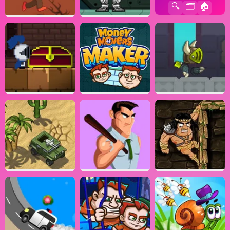
🔍
🗂️
🏠