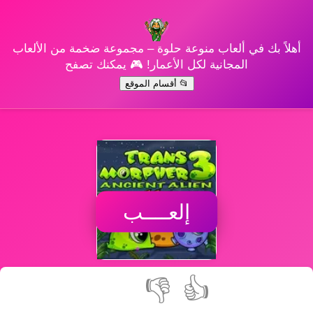
أهلاً بك في ألعاب منوعة حلوة – مجموعة ضخمة من الألعاب
المجانية لكل الأعمار! 🎮 يمكنك تصفح
📂 أقسام الموقع
إلعــــب
👎
👍