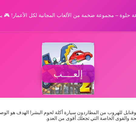
وعة حلوة – مجموعة ضخمة من الألعاب المجانية لكل الأعمار! 🎮 
إلعــــب
Car Eats  واستخدام توربو وقنابل للهروب من المطاردون سيارة أكلة لحوم البشر! الهدف هو ال
لحة والقوى الخاصة التي تجعلك أقوى من العدو.