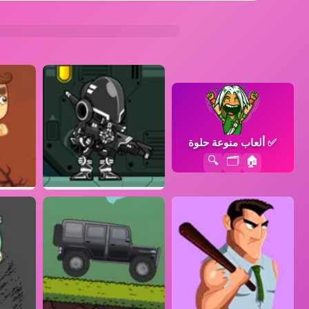
✅
ألعاب منوعة حلوة
🔍
🗂️
🏠