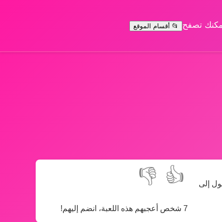
يمكنك تصفح
📂 أقسام الموقع
👎
👍
وصول إلى
7 شخص أعجبهم هذه اللعبة، انضم إليهم!