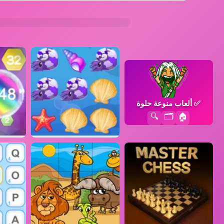
✅
ألعاب منوعة حلوة
🔍
🗂️
🏠