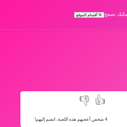
يمكنك تصفح
📂 أقسام الموقع
👎
👍
4 شخص أعجبهم هذه اللعبة، انضم إليهم!