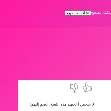
يمكنك تصفح
📂 أقسام الموقع
👎
👍
3 شخص أعجبهم هذه اللعبة، انضم إليهم!