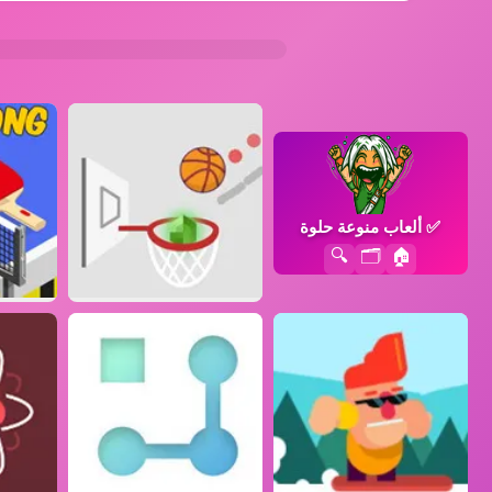
✅
ألعاب منوعة حلوة
🔍
🗂️
🏠