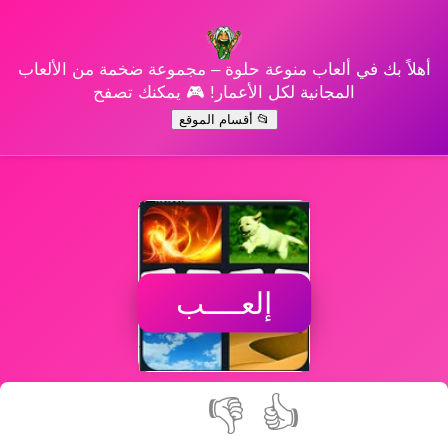
أهلاً بك في ألعاب منوعة حلوة – مجموعة ضخمة من الألعاب
المجانية لكل الأعمار! 🎮 يمكنك تصفح
📂 أقسام الموقع
إلعــــب
👎
👍