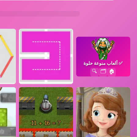
✅
ألعاب منوعة حلوة
🔍
🗂️
🏠