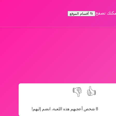
يمكنك تصفح
📂 أقسام الموقع
👎
👍
8 شخص أعجبهم هذه اللعبة، انضم إليهم!