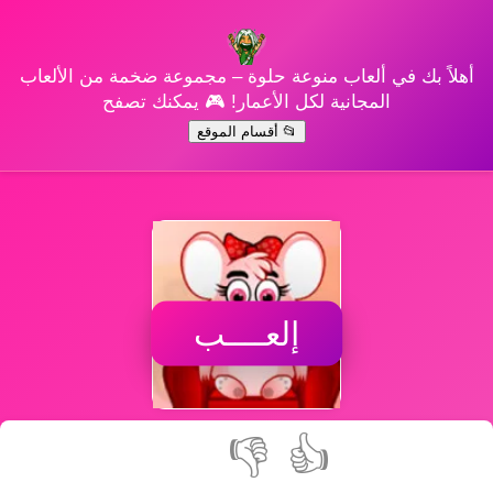
أهلاً بك في ألعاب منوعة حلوة – مجموعة ضخمة من الألعاب
المجانية لكل الأعمار! 🎮 يمكنك تصفح
📂 أقسام الموقع
إلعــــب
👎
👍