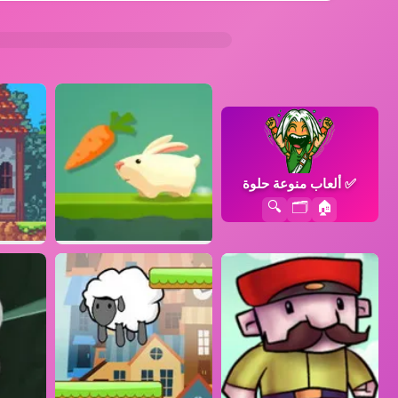
✅
ألعاب منوعة حلوة
🔍
🗂️
🏠