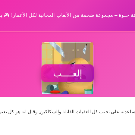
وعة حلوة – مجموعة ضخمة من الألعاب المجانية لكل الأعمار! 🎮 
إلعــــب
دته على تجنب كل العقبات القاتلة والسكاكين, وقال انه هو كل تعتم