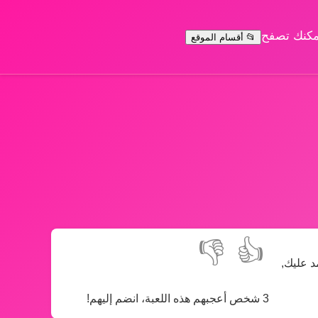
يمكنك تصفح
📂 أقسام الموقع
👎
👍
د عليك,
3 شخص أعجبهم هذه اللعبة، انضم إليهم!